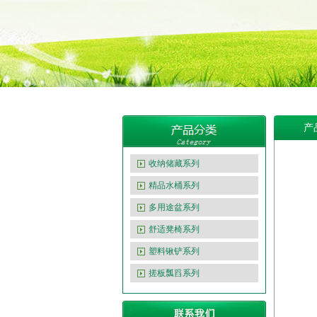
产
收纳储藏系列
精品水桶系列
多用途盆系列
舒适凳椅系列
塑料锹铲系列
搓板瓢舀系列