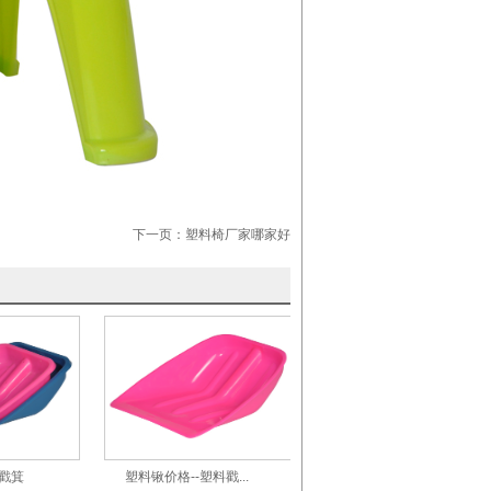
下一页：
塑料椅厂家哪家好
号戳箕
塑料锹价格--塑料戳...