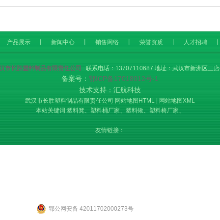
产品展示
丨
新闻中心
丨
销售网络
丨
荣誉资质
丨
人才招聘
汉市长胜塑料制品有限责任公司
联系电话：13707110687 地址：武汉市新洲区三
备案号：
鄂ICP备17018012号-1
技术支持：汇航科技
武汉市长胜塑料制品有限责任公司
网站地图HTML
|
网站地图XML
本站关键词:
塑料凳
、
塑料桶厂家
、
塑料锹
、
塑料椅厂家
、
友情链接：
鄂公网安备 42011702000273号