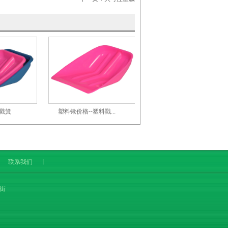
号戳箕
塑料锹价格--塑料戳...
丨
联系我们
丨
店街