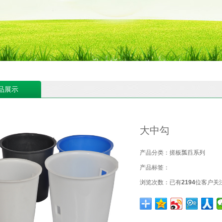
品展示
大中勾
产品分类：
搓板瓢舀系列
产品标签：
浏览次数：
已有
2194
位客户关