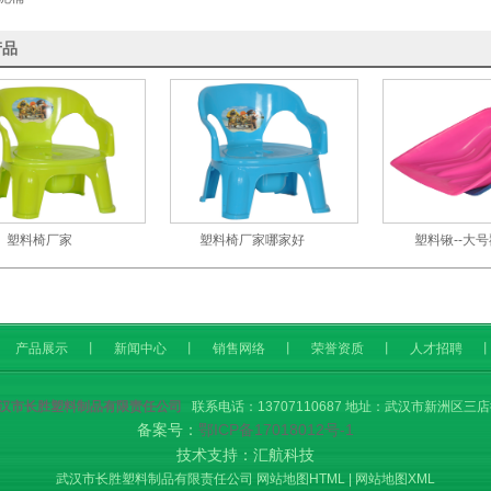
产品
塑料椅厂家
塑料椅厂家哪家好
塑料锹--大
产品展示
丨
新闻中心
丨
销售网络
丨
荣誉资质
丨
人才招聘
汉市长胜塑料制品有限责任公司
联系电话：13707110687 地址：武汉市新洲区三
备案号：
鄂ICP备17018012号-1
技术支持：汇航科技
武汉市长胜塑料制品有限责任公司
网站地图HTML
|
网站地图XML