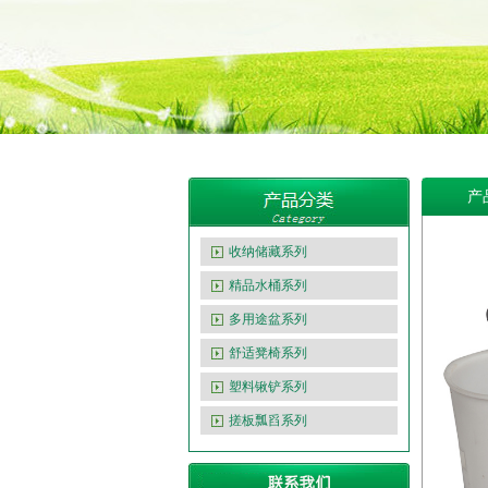
产
收纳储藏系列
精品水桶系列
多用途盆系列
舒适凳椅系列
塑料锹铲系列
搓板瓢舀系列