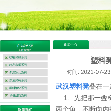
新闻中心
收纳储藏系列
塑料
精品水桶系列
时间: 2021-07
多用途盆系列
舒适凳椅系列
武汉塑料凳
叠在一
塑料锹铲系列
搓板瓢舀系列
1、先把那一叠
两个角，不断向内